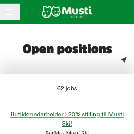
CAREER MENU
Share page
Open positions
62 jobs
Butikkmedarbeider i 20% stilling til Musti
Ski!
Butikk
·
Musti Ski