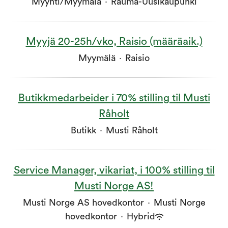
Myynti/Myymälä
·
Rauma-Uusikaupunki
Myyjä 20-25h/vko, Raisio (määräaik.)
Myymälä
·
Raisio
Butikkmedarbeider i 70% stilling til Musti
Råholt
Butikk
·
Musti Råholt
Service Manager, vikariat, i 100% stilling til
Musti Norge AS!
Musti Norge AS hovedkontor
·
Musti Norge
hovedkontor
·
Hybrid